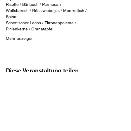
Risotto / Bärlauch / Parmesan
Wolfsbarsch / Röstzwiebeljus / Meerrettich / 
Spinat
Schottischer Lachs / Zitronenpolenta / 
Pinienkerne / Granatapfel
Mehr anzeigen
Diese Veranstaltung teilen
info@finewinedine.de
Startseite